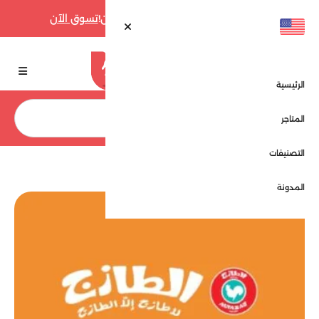
أقوى عروض فارفيتش حتى 70% الآن!
تسوق الآن
الرئيسية
بحث
المتاجر
التصنيفات
الرئيسية
المتاجر
الطازج - AL Tazaj
المدونة