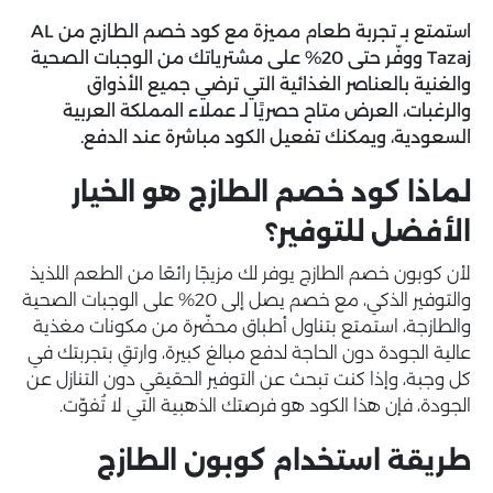
استمتع بـ تجربة طعام مميزة مع
كود خصم الطازج
من AL
Tazaj ووفّر حتى 20% على مشترياتك من الوجبات الصحية
والغنية بالعناصر الغذائية التي ترضي جميع الأذواق
والرغبات، العرض متاح حصريًا لـ عملاء المملكة العربية
السعودية، ويمكنك تفعيل الكود مباشرة عند الدفع.
لماذا كود خصم الطازج هو الخيار
الأفضل للتوفير؟
لأن كوبون خصم الطازج يوفر لك مزيجًا رائعًا من الطعم اللذيذ
والتوفير الذكي، مع خصم يصل إلى 20% على الوجبات الصحية
والطازجة، استمتع بتناول أطباق محضّرة من مكونات مغذية
عالية الجودة دون الحاجة لدفع مبالغ كبيرة، وارتقِ بتجربتك في
كل وجبة، وإذا كنت تبحث عن التوفير الحقيقي دون التنازل عن
الجودة، فإن هذا الكود هو فرصتك الذهبية التي لا تُفوّت.
طريقة استخدام كوبون الطازج