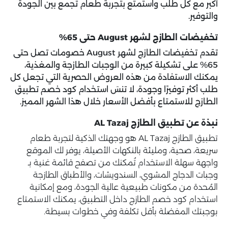
أكبر مع كل طلب واستمتع بتجربة طعام تجمع بين الجودة
والتوفير.
تخفيضات الطازج لشهر August حتى 65%
تقدم تخفيضات الطازج لشهر August خصومات تصل حتى
65% على تشكيلة كبيرة من الوجبات الطازجة والمغذية،
يمكنك الاستفادة من هذه العروض الحصرية التي تجعل كل
طلب أكثر توفيرًا وجودة، لا تنسَ استخدام كود خصم تطبيق
الطازج للاستمتاع بأفضل الأسعار خلال هذا الشهر المميز.
نبذة عن تطبيق الطازج AL Tazaj
تطبيق الطازج AL Tazaj هو وجهتك الذكية لتجربة طعام
سريعة، صحية، ومليئة بالنكهات الأصيلة، يوفر لك الموقع
واجهة سهلة الاستخدام تُمكنك من تصفح قائمة غنية بـ
وجبات الدجاج المشوي، السندويشات، والأطباق الطازجة
المُحدة من مكونات طبيعية عالية الجودة، ومع إمكانية
استخدام كود خصم الطازج داخل التطبيق، يمكنك الاستمتاع
بوجبتك المفضلة بأقل تكلفة وفي خطوات بسيطة.