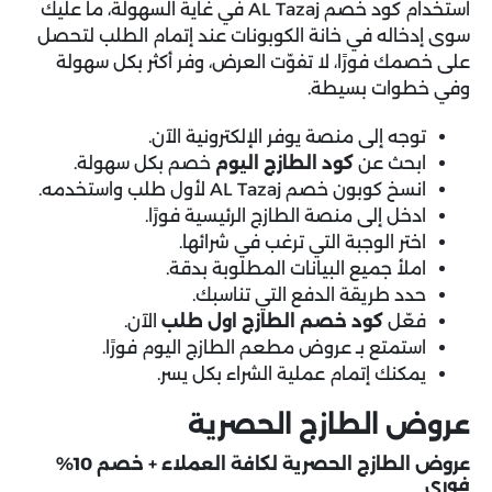
استخدام
كود خصم AL Tazaj
في غاية السهولة، ما عليك
سوى إدخاله في خانة الكوبونات عند إتمام الطلب لتحصل
على خصمك فورًا، لا تفوّت العرض، وفر أكثر بكل سهولة
وفي خطوات بسيطة.
توجه إلى منصة يوفر الإلكترونية الآن.
ابحث عن
كود الطازج اليوم
خصم بكل سهولة.
انسخ كوبون خصم AL Tazaj لأول طلب واستخدمه.
ادخل إلى منصة الطازج الرئيسية فورًا.
اختر الوجبة التي ترغب في شرائها.
املأ جميع البيانات المطلوبة بدقة.
حدد طريقة الدفع التي تناسبك.
فعّل
كود خصم الطازج اول طلب
الآن.
استمتع بـ عروض مطعم الطازج اليوم فورًا.
يمكنك إتمام عملية الشراء بكل يسر.
عروض الطازج الحصرية
عروض الطازج الحصرية لكافة العملاء + خصم 10%
فوري