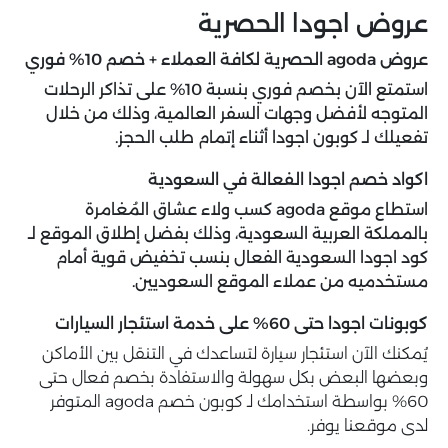
عروض اجودا الحصرية
عروض agoda الحصرية لكافة العملاء + خصم 10% فوري
استمتع الآن بخصم فوري بنسبة 10% على تذاكر الرحلات
المتوجه لأفضل وجهات السفر العالمية، وذلك من خلال
تفعيلك لـ كوبون اجودا أثناء إتمام طلب الحجز.
اكواد خصم اجودا الفعالة في السعودية
استطاع موقع agoda كسب ولاء عشاق المُغامرة
بالمملكة العربية السعودية، وذلك بفضل إطلاق الموقع لـ
كود اجودا السعودية الفعال بنسب تخفيض قوية أمام
مستخدميه من عملاء الموقع السعوديين.
كوبونات اجودا حتى 60% على خدمة استئجار السيارات
يُمكنك الآن استئجار سيارة لتساعدك في التنقل بين الأماكن
وبعضها البعض بكل سهولة والاستفادة بخصم فعال حتى
60% بواسطة استخدامك لـ كوبون خصم agoda المتوفر
لدى موقعنا يوفر.