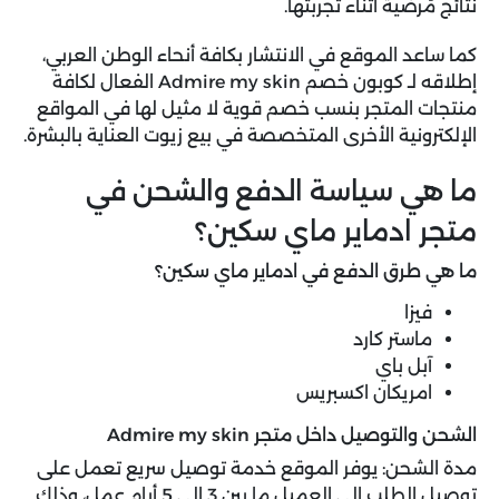
نتائج مُرضية أثناء تجربتها.
كما ساعد الموقع في الانتشار بكافة أنحاء الوطن العربي،
إطلاقه لـ كوبون خصم Admire my skin الفعال لكافة
منتجات المتجر بنسب خصم قوية لا مثيل لها في المواقع
الإلكترونية الأخرى المتخصصة في بيع زيوت العناية بالبشرة.
ما هي سياسة الدفع والشحن في
متجر ادماير ماي سكين؟
ما هي طرق الدفع في ادماير ماي سكين؟
فيزا
ماستر كارد
آبل باي
امريكان اكسبريس
الشحن والتوصيل داخل متجر Admire my skin
مدة الشحن:
يوفر الموقع خدمة توصيل سريع تعمل على
توصيل الطلب إلى العميل ما بين 3 إلى 5 أيام عمل، وذلك