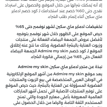
إلا أنه يُمكنك شرائها من خلال الموقع، والحصول على استرداد
نقدي حتى 60% خصم عند استخدامك لـ كود خصم ادماير
ماي سكين أثناء إتمام طلب الشراء.
تخفيضات ادماير ماي سكين لشهر نوفمبر حتى 65%
حرص الموقع على الظهور خلال شهر نوفمبر بتوفيره
لأفضل عروض الجمعة البيضاء الفعالة على منتجات
وزيوت العناية بالبشرة العضوية، وذلك ما نتج عنه إطلاق
الموقع لـ
كود خصم Admire my
skin
الجمعة البيضاء
الفعال حتى 65% من إجمالي فاتورة الشراء.
نبذة عن متجر ادماير ماي سكين Admire my skin
يعد موقع Admire my skin من أشهر الموقع الإلكترونية
في الوطن العربي المتخصصة في بيع الزيوت والمنتجات
العضوية
المسؤولة
عن العناية بالبشرة، حيث حرص الموقع
على توفير المنتجات الأصلية التي تحمل أشهر الماركات
العالمية المعروفة بأعلى معايير الجودة والتي تمنح
المستخدم الثقة التامة، والرضا من خلال الحصول على