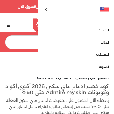
أقوى عروض فارفيتش حتى 70% الآن!
تسوق الآن
الرئيسية
بحث
المتاجر
التصنيفات
الرئيسية
المتاجر
ادماير ماي سكين - Admire my skin
المدونة
ادماير ماي سكين - Admire my skin
كود خصم ادماير ماي سكين 2026 أقوى أكواد
وكوبونات Admire my skin حتى 60%
يُمكنك الآن الحصول على تخفيضات ادماير ماي سكين الفعالة
حتى 60% خصم من إجمالي فاتورة الشراء داخل ادماير ماي
سكين على منتجات وزيت العناية بالبشرة.