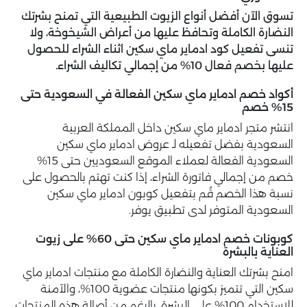
تسوق الآن أفضل أنواع الزيوت الطبيعية التي تمنح بشرتك
النضارة الكاملة وتحافظ عليها من أعراض الشيخوخة، ولا
تنسى تفعيل كود ادماير ماي سكين اثناء الشراء للحصول
عليها بخصم فعال 10% من إجمالي تكاليف الشراء.
أكواد خصم ادماير ماي سكين الفعالة في السعودية حتى
15% خصم
انتشر متجر ادماير ماي سكين داخل المملكة العربية
السعودية بفضل تفعيله لـ عروض ادماير ماي سكين
السعودية الفعالة لعملاء الموقع السعوديين حتى 15%
خصم من إجمالي فاتورة الشراء، إذا كنت تهتم بالحصول على
نسبة هذا الخصم قُم بتفعيل كوبون ادماير ماي سكين
السعودية المتوفر لدى تطبيق يوفر.
كوبونات خصم ادماير ماي سكين حتى 60% على زيوت
العناية بالبشرة
امنح بشرتك العناية والنضارة الكاملة مع منتجات ادماير ماي
سكين التي تتميز بكونها منتجات عضوية 100%، والآمنة
للاستخدام 100% على البشرة، بالرغم من أصالة هذه المنتجات