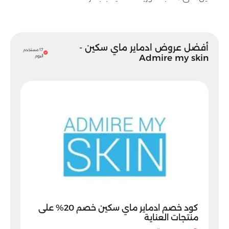
أفضل عروض ادماير ماي سكين -
17 مستخدم
Admire my skin
اليوم
كود خصم ادماير ماي سكين خصم 20% على
منتجات العناية