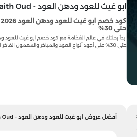
ابو غيث للعود ودهن العود - Abu Ghaith Oud
حتى 30%
ابدأ رحلتك في عالم الفخامة مع كود خصم ابو غيث للعود وده
حتى 30% على أجود أنواع العود والمباخر والمعمول الفاخر التي تمنحك عبق الأصالة بلمسة راقية وسعر مميز.
أفضل عروض ابو غيث للعود ودهن العود - Abu Ghaith Oud