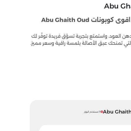
كود خصم ابو غيث للعود ودهن العود 2026 اقوى كوبونات Abu Ghaith Oud
ن العود، واستمتع بتجربة تسوّق فريدة توفّر لك
11 مستخدم اليوم