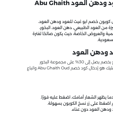
ما هو أفضل كود خصم ابو غيث للعود ودهن العود Abu Ghaith
ل
كوبون خصم ابو غيث للعود ودهن العود،
ى 30% على مجموعة مميزة من العود الطبيعي، دهن العود، البخور،
سمية والعروض الخاصة، حيث يكون صالحًا لفترة
سعودية.
د ودهن العود
استفد اليوم من خصومات ابو غيث للعود ودهن العود وتمتع بخصم يصل إلى 30% على مجموعة البخور
الطبيعي والمُحسّن، للحصول على هذا التخفيض الرائع، كل ما عليك هو إدخال كود خصم Abu Ghaith Oud واتباع
ا يظهر الشعار أمامك، اضغط عليه فورًا.
 اضغط على زر نسخ الكوبون بسهولة.
د ودهن العود دون عناء.