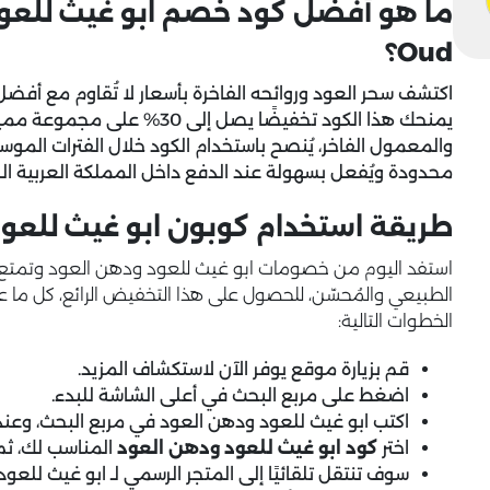
Oud؟
اكتشف سحر العود وروائحه الفاخرة بأسعار لا تُقاوم مع أفض
يمنحك هذا الكود تخفيضًا يصل إل
والمعمول الفاخر، يُنصح باستخدام الكود خلال الفترات المو
محدودة ويُفعل بسهولة عند الدفع داخل المملكة العربية ال
طريقة استخدام كوبون ابو غيث للعو
الخطوات التالية:
قم بزيارة موقع يوفر الآن لاستكشاف المزيد.
اضغط على مربع البحث في أعلى الشاشة للبدء.
اكتب ابو غيث للعود ودهن العود في مربع البحث، وعندم
اختر
كود ابو غيث للعود ودهن العود
المناسب لك، ثم
سوف تنتقل تلقائيًا إلى المتجر الرسمي لـ ابو غيث للعو