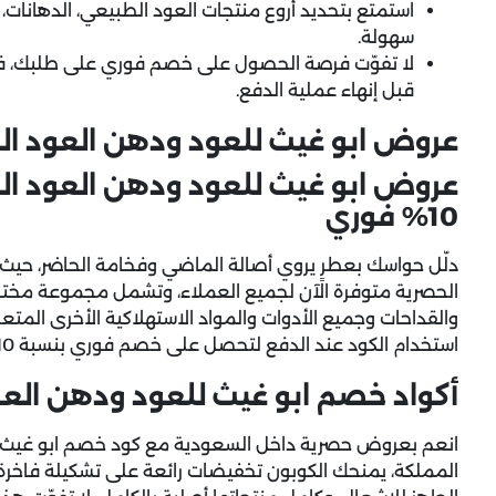
استمتع بتحديد أروع منتجات العود الطبيعي، الدهانات،
سهولة.
لا تفوّت فرصة الحصول على خصم فوري على طلبك، ف
قبل إنهاء عملية الدفع.
عروض ابو غيث للعود ودهن العود ال
عروض ابو غيث للعود ودهن العود ال
10% فوري
دلّل حواسك بعطرٍ يروي أصالة الماضي وفخامة الحاضر، حيث 
الحصرية متوفرة الآن لجميع العملاء، وتشمل مجموعة مختارة
والقداحات وجميع الأدوات والمواد الاستهلاكية الأخرى المتعل
استخدام الكود عند الدفع لتحصل على خصم فوري بنسبة 10%، اغتنم العرض قبل انتهائه.
أكواد خصم ابو غيث للعود ودهن العو
انعم بعروض حصرية داخل السعودية مع كود خصم ابو غيث 
المملكة، يمنحك الكوبون تخفيضات رائعة على تشكيلة فاخرة