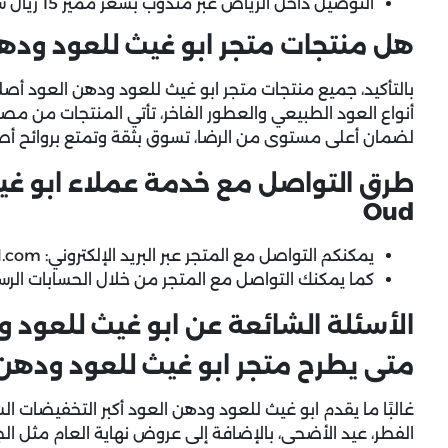
التوصيل داخل الرياض عبر مندوب بسعر مميز 15 ريال سعودي فقط.
هل منتجات متجر ابو غيث للعود وده
أنواع العود الطبيعي والعطور الفاخر، تأتي المنتجات من
لضمان أعلى مستوى من الرضا، تسوق بثقة وتمتع بروائح أصيل
Oud
يمكنكم التواصل مع المتجر عبر البريد الإلكتروني: abu_ghaith_oud@hotmail.com.
كما يمكنك التواصل مع المتجر من خلال الحسابات الرسم
الأسئلة الشائعة عن ابو غيث للعود ودهن ith Oud
متى يطرح متجر ابو غيث للعود ودهن 
غالبًا ما يقدم ابو غيث للعود ودهن العود أكبر التخفيضات ا
الفطر، عيد الأضحى، بالإضافة إلى عروض نهاية العام مثل ال