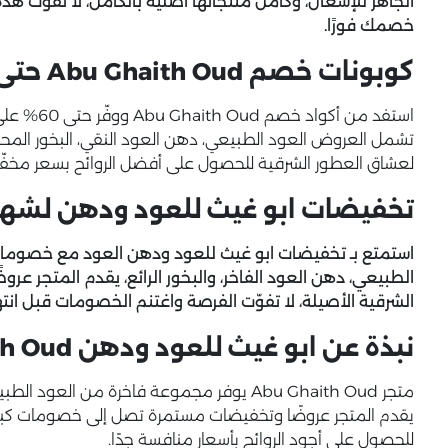
الجاهز للإشعال، وكامل منتجاتها أصلية بالكامل، لا تفوّت هذ
خصمك فورًا.
كوبونات خصم Abu Ghaith Oud حتى 60% على كافة منتجات العود
استفد من أ
تشمل العروض العود الطبيعي، دهن العود النقي، البخور المحسّ
لعشاق العطور الشرقية للحصول على أفضل الروائح بسعر مخف
تخفيضات ابو غيث للعود ودهن لشهر August حتى 65
الطبيعي، دهن العود الفاخر، والبخور الرائع، يقدم المتجر ع
الشرقية الأصيلة، لا تفوّت الفرصة واغتنم الخصومات قبل انت
نبذة عن ابو غيث للعود ودهن Abu Ghaith Oud
متجر Abu Ghaith Oud يوفر مجموعة فاخرة من الع
يقدم المتجر عروضًا وتخفيضات مستمرة تصل إلى خصومات كبي
للحصول على أجود الروائح بأسعار منافسة جدًا.