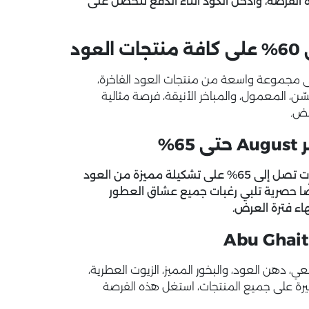
ه الفرصة، وادخل الكود أثناء الدفع لتحصل على
كواد خصم Abu Ghaith Oud ووفّر حتى 60% على مجموعة واسعة من منتجات العود الفاخرة،
ن، المعمول، والمباخر الأنيقة، فرصة مثالية
ّض.
%
استمتع بـ تخفيضات ابو غيث للعود ودهن العود مع خصومات تصل إلى 65% على تشكيلة مميزة من العود
روضًا حصرية تلبي رغبات جميع عشاق العطور
هاء فترة العرض.
ود الطبيعي، دهن العود، والبخور المميز، الزيوت العطرية،
رة على جميع المنتجات، استغل هذه الفرصة