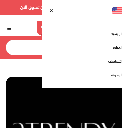
أقوى عروض فارفيتش حتى 70% الآن!
تسوق الآن
الرئيسية
بحث
المتاجر
التصنيفات
الرئيسية
المتاجر
توترندي - 2trendy
المدونة