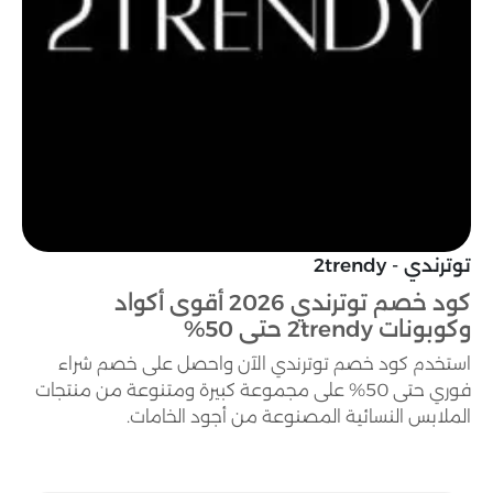
توترندي - 2trendy
كود خصم توترندي 2026 أقوى أكواد
وكوبونات 2trendy حتى 50%
استخدم كود خصم توترندي الآن واحصل على خصم شراء
فوري حتى 50% على مجموعة كبيرة ومتنوعة من منتجات
الملابس النسائية المصنوعة من أجود الخامات.