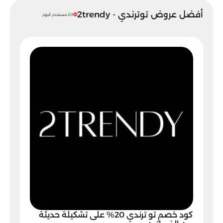
أفضل عروض توترندي - 2trendy
20 مستخدم اليوم
كود خصم تو ترندي 20% على تشكيلة حديثة