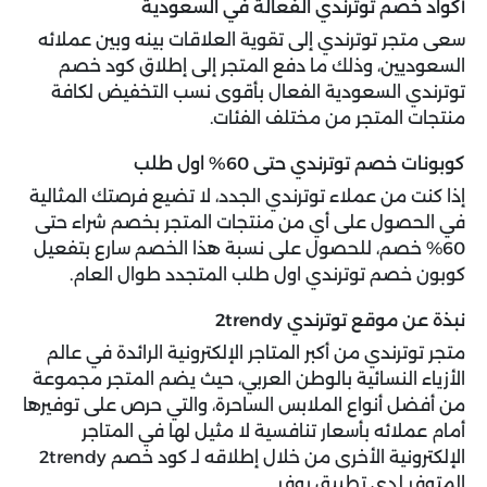
أكواد خصم توترندي الفعالة في السعودية
سعى متجر توترندي إلى تقوية العلاقات بينه وبين عملائه
السعوديين، وذلك ما دفع المتجر إلى إطلاق كود خصم
توترندي السعودية الفعال بأقوى نسب التخفيض لكافة
منتجات المتجر من مختلف الفئات.
كوبونات خصم توترندي حتى 60% اول طلب
إذا كنت من عملاء توترندي الجدد، لا تضيع فرصتك المثالية
في الحصول على أي من منتجات المتجر بخصم شراء حتى
60% خصم، للحصول على نسبة هذا الخصم سارع بتفعيل
كوبون خصم توترندي اول طلب المتجدد طوال العام.
نبذة عن موقع توترندي 2trendy
متجر توترندي من أكبر المتاجر الإلكترونية الرائدة في عالم
الأزياء النسائية بالوطن العربي، حيث يضم المتجر مجموعة
من أفضل أنواع الملابس الساحرة، والتي حرص على توفيرها
أمام عملائه بأسعار تنافسية لا مثيل لها في المتاجر
الإلكترونية الأخرى من خلال إطلاقه لـ كود خصم 2trendy
المتوفر لدى تطبيق يوفر.