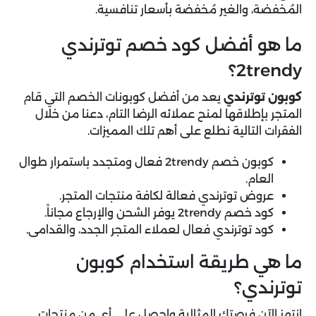
المُخفضة، والغير مُخفضة بأسعار تنافسية.
ما هو أفضل كود خصم توترندي
2trendy؟
كوبون توترندي
يعد من أفضل كوبونات الخصم التي قام
المتجر بإطلاقها لمنح عملائه الرضا التام، دعنا من خلال
الفقرات التالية نطلع على أهم تلك المميزات.
كوبون خصم 2trendy فعال ومتجدد باستمرار طوال
العام.
عروض توترندي فعالة لكافة منتجات المتجر.
كود خصم 2trendy يوفر الشحن والإرجاع مجاناً.
كود توترندي فعال لعملاء المتجر الجدد، والقدامى.
ما هي طريقة استخدام كوبون
توترندي؟
انتهز الآن فرصتك المثالية واحصل على أي من منتجات