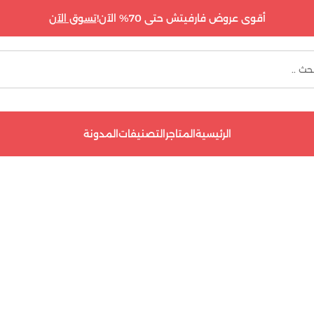
أقوى عروض فارفيتش حتى 70% الآن!
تسوق الآن
الرئيسية
المتاجر
التصنيفات
المدونة