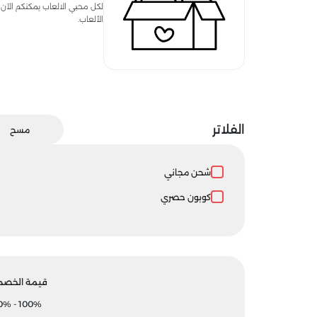
الألعاب.
الفلاتر
مسح
شحن مجاني
كوبون حصري
قيمة الخصم
0
% -
100
%