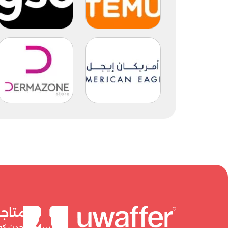
متاج
أحدث كوبونا